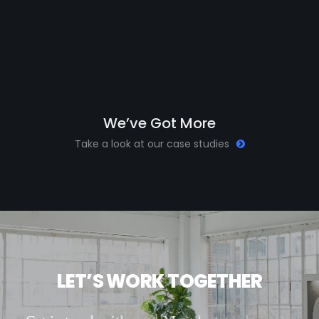
W
e
’
v
e
G
o
t
M
o
r
e
Take a look at our case studies
L
E
T
’
S
W
O
R
K
T
O
G
E
T
H
E
R