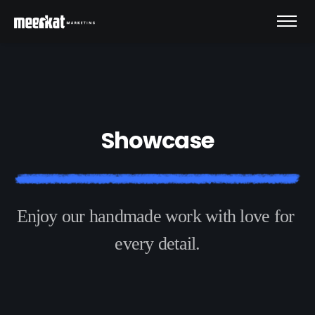
S
h
o
w
c
a
s
e
E
n
j
o
y
o
u
r
h
a
n
d
m
a
d
e
w
o
r
k
w
i
t
h
l
o
v
e
f
o
r
e
v
e
r
y
d
e
t
a
i
l
.